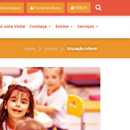
Responsável
Portal do Aluno
EDROS
e uma Visita
Conheça
Ensino
Serviços
Home
Ensino
Educação Infantil